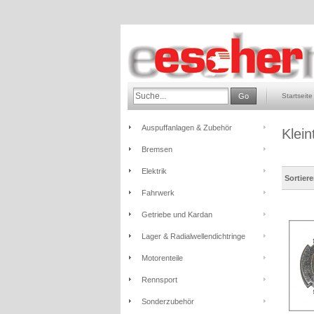
Go
Startseite
Auspuffanlagen & Zubehör
Klein
Bremsen
Elektrik
Sortier
Fahrwerk
Getriebe und Kardan
Lager & Radialwellendichtringe
Motorenteile
Rennsport
Sonderzubehör