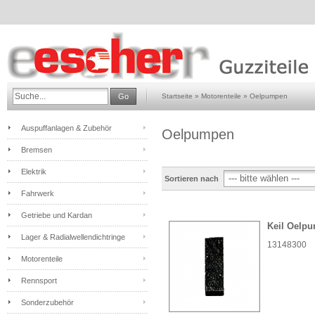
Go
Startseite
»
Motorenteile
»
Oelpumpen
Auspuffanlagen & Zubehör
Oelpumpen
Bremsen
Elektrik
Sortieren nach
Fahrwerk
Getriebe und Kardan
Keil Oelp
Lager & Radialwellendichtringe
13148300
Motorenteile
Rennsport
Sonderzubehör