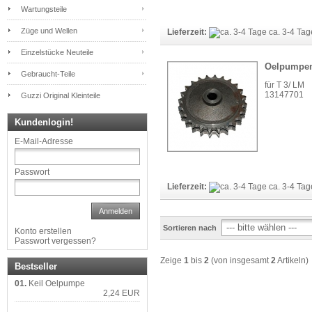
Wartungsteile
Züge und Wellen
Lieferzeit:
ca. 3-4 Ta
Einzelstücke Neuteile
Oelpumpe
Gebraucht-Teile
für T 3/ LM
13147701
Guzzi Original Kleinteile
Kundenlogin!
E-Mail-Adresse
Passwort
Lieferzeit:
ca. 3-4 Ta
Anmelden
Sortieren nach
Konto erstellen
Passwort vergessen?
Zeige
1
bis
2
(von insgesamt
2
Artikeln)
Bestseller
01.
Keil Oelpumpe
2,24 EUR