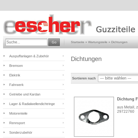
Go
Startseite
»
Wartungsteile
»
Dichtungen
Auspuffanlagen & Zubehör
Dichtungen
Bremsen
Elektrik
Sortieren nach
Fahrwerk
Getriebe und Kardan
Dichtung F
Lager & Radialwellendichtringe
aus Metall, z
29722760
Motorenteile
Rennsport
Sonderzubehör