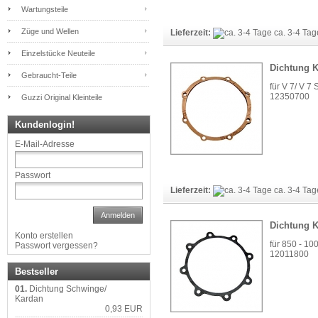
Wartungsteile
Züge und Wellen
Lieferzeit:
ca. 3-4 Ta
Einzelstücke Neuteile
Dichtung K
Gebraucht-Teile
für V 7/ V 7 
12350700
Guzzi Original Kleinteile
Kundenlogin!
E-Mail-Adresse
Passwort
Lieferzeit:
ca. 3-4 Ta
Anmelden
Dichtung K
Konto erstellen
für 850 - 10
Passwort vergessen?
12011800
Bestseller
01.
Dichtung Schwinge/
Kardan
0,93 EUR