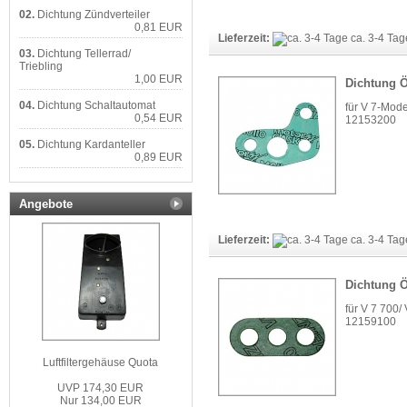
02.
Dichtung Zündverteiler
0,81 EUR
Lieferzeit:
ca. 3-4 Ta
03.
Dichtung Tellerrad/
Triebling
1,00 EUR
Dichtung 
04.
Dichtung Schaltautomat
für V 7-Mode
0,54 EUR
12153200
05.
Dichtung Kardanteller
0,89 EUR
Angebote
Lieferzeit:
ca. 3-4 Ta
Dichtung Ö
für V 7 700/
12159100
Luftfiltergehäuse Quota
UVP 174,30 EUR
Nur 134,00 EUR